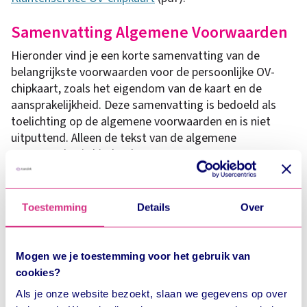
Samenvatting Algemene Voorwaarden
Hieronder vind je een korte samenvatting van de
belangrijkste voorwaarden voor de persoonlijke OV-
chipkaart, zoals het eigendom van de kaart en de
aansprakelijkheid. Deze samenvatting is bedoeld als
toelichting op de algemene voorwaarden en is niet
uitputtend. Alleen de tekst van de algemene
voorwaarden is bindend.
Uitgever, kaarthouder en vervoerder
Toestemming
Details
Over
Bij de OV-chipkaart zijn drie partijen betrokken:
De uitgever en eigenaar van de kaart: Translink;
Mogen we je toestemming voor het gebruik van
De kaarthouder: de gebruiker van de kaart;
cookies?
Het ov-bedrijf dat de kaarthouder in staat stelt om met
Als je onze website bezoekt, slaan we gegevens op over
de OV-chipkaart te reizen.