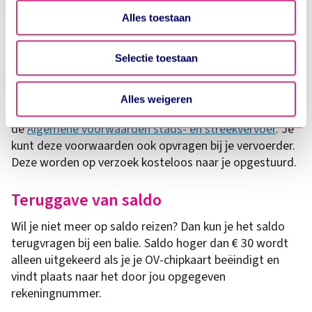
vervoerder, zoals een abonnement? Dan gelden
Alles toestaan
daarvoor aparte productvoorwaarden van de
vervoerder en soms ook een apart privacybeleid. Ten
Selectie toestaan
aanzien van het reizen zelf gelden de
vervoersvoorwaarden van de vervoerder. Reis je met
NS Reizigers B.V. (NS) dan gelden de
AVR-NS
. Reis je
Alles weigeren
met één van de andere vervoerders dan gelden
de
Algemene voorwaarden stads- en streekvervoer
. Je
kunt deze voorwaarden ook opvragen bij je vervoerder.
Deze worden op verzoek kosteloos naar je opgestuurd.
Teruggave van saldo
Wil je niet meer op saldo reizen? Dan kun je het saldo
terugvragen bij een balie. Saldo hoger dan € 30 wordt
alleen uitgekeerd als je je OV-chipkaart beëindigt en
vindt plaats naar het door jou opgegeven
rekeningnummer.