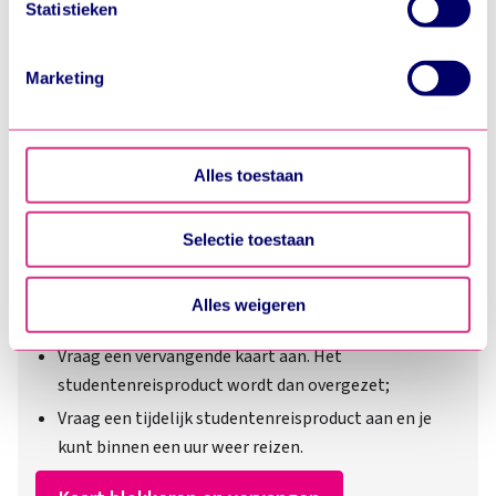
Statistieken
We werken samen met
7 derden
die uw gegevens
kunnen ontvangen en verwerken.
Marketing
Alles toestaan
Selectie toestaan
Kaart kwijt, kapot of verlopen?
Alles weigeren
Meld je kaart verloren of kapot via je OV-chipaccount;
Vraag een vervangende kaart aan. Het
studentenreisproduct wordt dan overgezet;
Vraag een tijdelijk studentenreisproduct aan en je
kunt binnen een uur weer reizen.