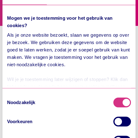
Mogen we je toestemming voor het gebruik van
cookies?
Als je onze website bezoekt, slaan we gegevens op over
je bezoek. We gebruiken deze gegevens om de website
goed te laten werken, zodat je er soepel gebruik van kunt
maken. We vragen je toestemming voor het gebruik van
niet-noodzakelijke cookies.
Wil je je toestemming later wijzigen of stoppen? Klik dan
linksonder op de ronde knop voor je cookie-instellingen.
Wij zijn Trans Link Systems BV, het bedrijf achter OV-
Toestemmingsselectie
chipkaart en OVpay. In onze
privacyverklaring
lees je
Noodzakelijk
hoe we omgaan met je persoonlijke gegevens. Hier lees
je ook meer over wie we zijn en hoe je contact kunt
Voorkeuren
opnemen.