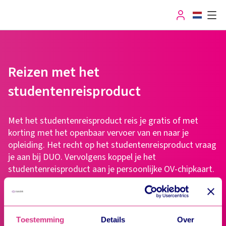
User
Menu
OV-chipkaart
Reizen met het
Servicepuntenzoeker
studentenreisproduct
Saldo
Met het studentenreisproduct reis je gratis of met
korting met het openbaar vervoer van en naar je
opleiding. Het recht op het studentenreisproduct vraag
Service & contact
je aan bij DUO. Vervolgens koppel je het
studentenreisproduct aan je persoonlijke OV-chipkaart.
Tot slot haal je je week- of weekendabonnement op bij
de automaat.
Toestemming
Details
Over
Meer informatie