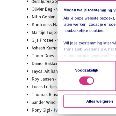
கோபிநாத்(Gopinath) மதுரை(Madurai) -
@kg
Olivier Beg -
www.olivierbeg.nl
Mogen we je toestemming vo
Nitin Goplani -
www.linkedin.com
Als je onze website bezoekt
Koutrouss Naddara -
@koutroussnaddar
laten werken, zodat je er so
noodzakelijke cookies.
Martijn Tuijten -
www.linkedin.com
Gijs Prozee -
www.gijsprozee.com
Wil je je toestemming later w
Ashesh Kumar -
www.facebook.com/ashes
Trans Link Systems BV, het 
Thom Does -
www.linkedin.com
je persoonlijke gegevens. Hi
Daniel Bakker -
www.linkedin.com
Toestemmingsselectie
Noodzakelijk
Faycal Ait hamou -
@Faisal_HFR
We werken samen met
7 de
Roy Jansen -
www.linkedin.com
Lucas Luitjes -
www.linkedin.com
Thomas Rinsma -
www.linkedin.com
Alles weigeren
Sander Wind -
www.linkedin.com
Rony Gigi -
twitter.com/rony_gigi