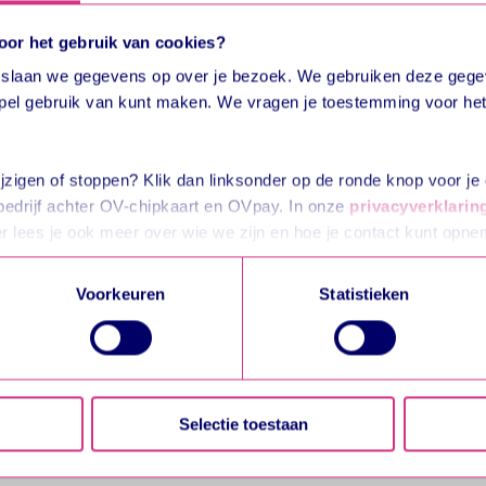
opinath6
or het gebruik van cookies?
, slaan we gegevens op over je bezoek. We gebruiken deze geg
epel gebruik van kunt maken. We vragen je toestemming voor het 
ijzigen of stoppen? Klik dan linksonder op de ronde knop voor je c
h1708
bedrijf achter OV-chipkaart en OVpay. In onze
privacyverklarin
er lees je ook meer over wie we zijn en hoe je contact kunt opn
Voorkeuren
Statistieken
rden
die uw gegevens kunnen ontvangen en verwerken.
Selectie toestaan