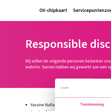
OV-chipkaart
Servicepuntenzo
Responsible disc
Wij willen de volgende personen bedanken vo
website. Samen hebben wij gewerkt aan een o
Yassine Nafiai -
twitter.com/YNafiai
Toestemming