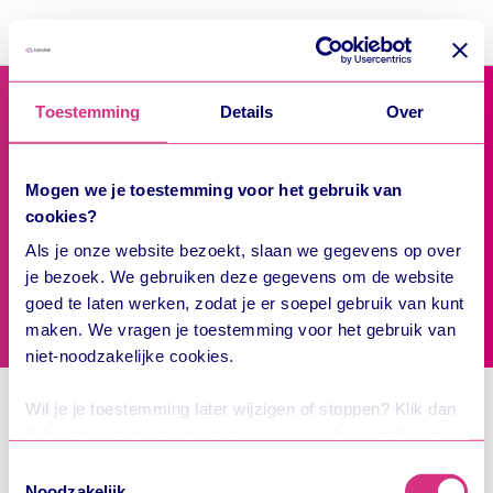
User
Menu
Toestemming
Details
Over
OV-chipkaart
Formulier teruggave kaartbijdrage
Servicepuntenzoeker
Mogen we je toestemming voor het gebruik van
cookies?
Met dit formulier kun je de kaartbijdrage terugvragen
die je hebt betaald voor het vervangen van je defecte
Als je onze website bezoekt, slaan we gegevens op over
Saldo
persoonlijke OV-chipkaart.
je bezoek. We gebruiken deze gegevens om de website
goed te laten werken, zodat je er soepel gebruik van kunt
Service & contact
maken. We vragen je toestemming voor het gebruik van
niet-noodzakelijke cookies.
Wil je je toestemming later wijzigen of stoppen? Klik dan
De kaartbijdrage wordt alleen aan je terugbetaald als
linksonder op de ronde knop voor je cookie-instellingen.
vast komt te staan dat er sprake is van een technisch
Wij zijn Trans Link Systems BV, het bedrijf achter OV-
Toestemmingsselectie
defect. Het bedrag wordt op je bankrekening gestort.
chipkaart en OVpay. In onze
privacyverklaring
lees je
Noodzakelijk