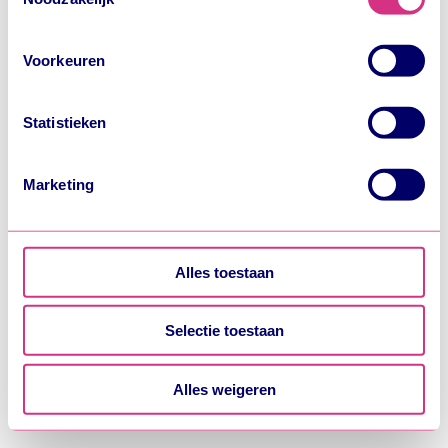
hoe we omgaan met je persoonlijke gegevens. Hier lees
je ook meer over wie we zijn en hoe je contact kunt
Voorkeuren
opnemen.
Statistieken
We werken samen met
7 derden
die uw gegevens
kunnen ontvangen en verwerken.
Marketing
Alles toestaan
Selectie toestaan
Alles weigeren