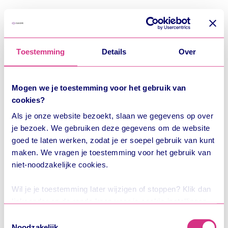
Toestemming
Details
Over
Mogen we je toestemming voor het gebruik van
cookies?
Als je onze website bezoekt, slaan we gegevens op over
je bezoek. We gebruiken deze gegevens om de website
goed te laten werken, zodat je er soepel gebruik van kunt
maken. We vragen je toestemming voor het gebruik van
niet-noodzakelijke cookies.
Wil je je toestemming later wijzigen of stoppen? Klik dan
linksonder op de ronde knop voor je cookie-instellingen.
Wij zijn Trans Link Systems BV, het bedrijf achter OV-
Toestemmingsselectie
chipkaart en OVpay. In onze
privacyverklaring
lees je
Noodzakelijk