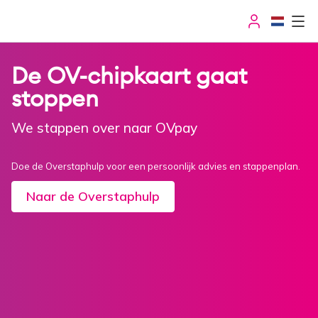
User
Menu
De OV-chipkaart gaat
OV-chipkaart
stoppen
Servicepuntenzoeker
We stappen over naar OVpay
Saldo
Doe de Overstaphulp voor een persoonlijk advies en stappenplan.
Naar de Overstaphulp
Service & contact