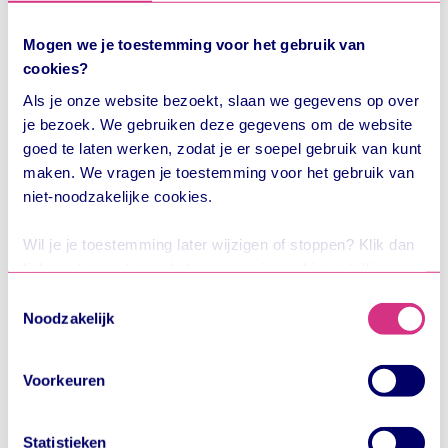
Direct regelen
Mogen we je toestemming voor het gebruik van
cookies?
Saldo terugvragen
Als je onze website bezoekt, slaan we gegevens op over
je bezoek. We gebruiken deze gegevens om de website
Kaart vervangen of beëindigen
goed te laten werken, zodat je er soepel gebruik van kunt
Gemiste in- of uitcheck aanpassen
maken. We vragen je toestemming voor het gebruik van
niet-noodzakelijke cookies.
Overstappen naar OVpay
Wil je je toestemming later wijzigen of stoppen? Klik dan
linksonder op de ronde knop voor je cookie-instellingen.
Vergeet je saldo niet
Wij zijn Trans Link Systems BV, het bedrijf achter OV-
Toestemmingsselectie
chipkaart en OVpay. In onze
privacyverklaring
lees je
Gebruik je je OV-chipkaart niet meer of is deze
Noodzakelijk
hoe we omgaan met je persoonlijke gegevens. Hier lees
verlopen? Kijk dan of er nog saldo op staat en
je ook meer over wie we zijn en hoe je contact kunt
vraag dit terug.
Voorkeuren
opnemen.
Saldo terugvragen
Statistieken